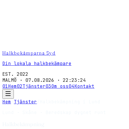
Halkbekämparna Syd
Din lokala halkbekämpare
EST. 2022
MALMÖ ·
07.08.2026
·
22:23:24
01
Hem
02
Tjänster
03
Om oss
04
Kontakt
Hem
/
Tjänster
/
Halkbekämpning i Lund
Lund
· Skåne · Beredskap dygnet runt
Halkbekämpning