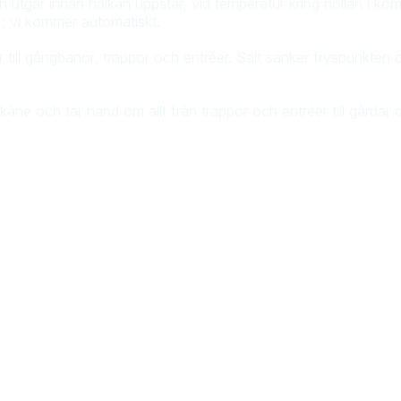
h utgår innan halkan uppstår, vid temperatur kring nollan i k
; vi kommer automatiskt.
r till gångbanor, trappor och entréer. Salt sänker fryspunkten oc
Skåne och tar hand om allt från trappor och entréer till gårdar