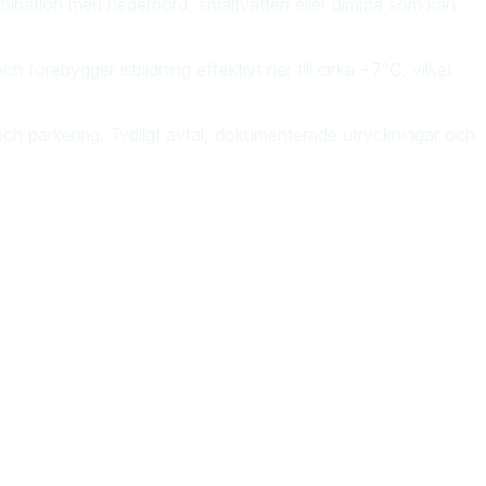
ombination med nederbörd, smältvatten eller dimma som kan
h förebygger isbildning effektivt ner till cirka −7°C, vilket
 och parkering. Tydligt avtal, dokumenterade utryckningar och