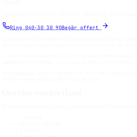
i
Lund
.
Halkbekämpning i Lund, saltning av gångbanor, entréer, trappo
Ring
040-30 30 90
Begär offert
Lunds vintrar är förrädiska. Långa perioder kring nollan, d
hinner reagera. Halkolyckorna sker inte i snöstorm, de sker hä
Vi sköter halkbekämpning i Lund för bostadsrättsföreningar, fa
gångbanor och entréer, och anpassar mängd och frekvens e
Avtal anpassas efter er fastighet och era krav. Tydliga utryck
behöver ni inte tänka på det, vi gör det åt er.
Områden vi täcker i
Lund
Vi kör
halkbekämpning
i hela
Lund
med omnejd , bland annat
·
Centrum
·
Klostergården
·
Linero
·
Norra Fäladen