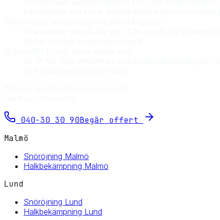
Vi övervakar väderprognosen för Lund kontinuerligt oc
kondensera och frysa. Avtalskunder behöver inte larma
Vilken metod använder ni för halkbekämpning?
Vi använder salt på alla ytor, från asfalt och parkeringa
täcker normalt vinterväder i Lund.
Vi är en BRF i Lund, kan ni hjälpa oss?
Ja. Vi har lång erfarenhet av bostadsrättsföreningar i 
en kontaktperson som svarar.
Behöver ni
halkbekämpning
i
Lund
?
Hör av er, vi finns här.
040-30 30 90
Begär offert
Malmö
Snöröjning Malmö
Halkbekämpning Malmö
Lund
Snöröjning Lund
Halkbekämpning Lund