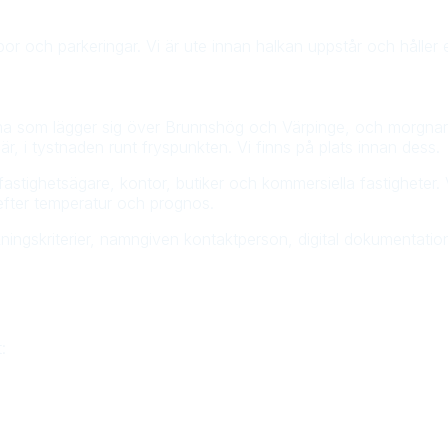
r och parkeringar. Vi är ute innan halkan uppstår och håller e
imma som lägger sig över Brunnshög och Värpinge, och morgnar 
r, i tystnaden runt fryspunkten. Vi finns på plats innan dess.
stighetsägare, kontor, butiker och kommersiella fastigheter. Vi 
fter temperatur och prognos.
ningskriterier, namngiven kontaktperson, digital dokumentation t
: