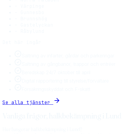
·
Värpinge
·
Gunnesbo
·
Brunnshög
·
Gastelyckan
·
Råbylund
Det här ingår
Saltning av infarter, gårdar och parkeringar
Saltning av gångbanor, trappor och entréer
Beredskap 24/7 oktober till april
Digital rapportering till styrelse/förvaltare
Försäkringsskyddat och F-skatt
Se alla tjänster
Vanliga frågor,
halkbekämpning
i
Lund
Hur fungerar halkbekämpning i Lund?